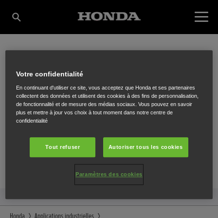
IACONO LUCIEN SPRL
Votre confidentialité
En continuant d'utiliser ce site, vous acceptez que Honda et ses partenaires
collectent des données et utilisent des cookies à des fins de personnalisation,
de fonctionnalité et de mesure des médias sociaux. Vous pouvez en savoir
Chaussée de Mons 45 A
,
Manage
,
7170
plus et mettre à jour vos choix à tout moment dans notre centre de
confidentialité
Tout refuser
Autoriser tous les cookies
ITINÉRAIRE
Paramètres des cookies
SITE INTERNET
Honda
Applications industrielles