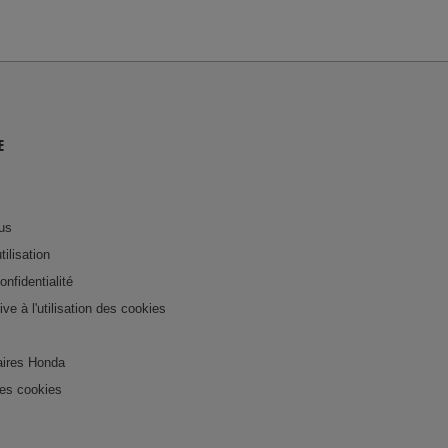
E
us
tilisation
onfidentialité
tive à l'utilisation des cookies
ires Honda
es cookies