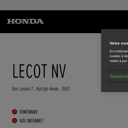
Votre con
En continuant
cookies à des
mettre à jour
LECOT NV
Paramètres
Vier Linden 7
,
Kortrijk-Heule
,
8501
ITINÉRAIRE
SITE INTERNET