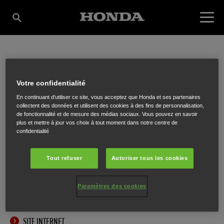
DEBLAUWE P.
Votre confidentialité
En continuant d'utiliser ce site, vous acceptez que Honda et ses partenaires
TUINMACHINES BVBA
collectent des données et utilisent des cookies à des fins de personnalisation,
de fonctionnalité et de mesure des médias sociaux. Vous pouvez en savoir
plus et mettre à jour vos choix à tout moment dans notre centre de
confidentialité
Kortrijkseweg 204
,
Beveren-Leie
,
8791
Tout refuser
Autoriser tous les cookies
Paramètres des cookies
ITINÉRAIRE
SITE INTERNET