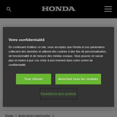
LECOT NV
Votre confidentialité
En continuant d'utiliser ce site, vous acceptez que Honda et ses partenaires
collectent des données et utilisent des cookies à des fins de personnalisation,
de fonctionnalité et de mesure des médias sociaux. Vous pouvez en savoir
Deinzestraat 65
,
Oudenaarde
,
9700
plus et mettre à jour vos choix à tout moment dans notre centre de
confidentialité
Tout refuser
Autoriser tous les cookies
ITINÉRAIRE
Paramètres des cookies
SITE INTERNET
Honda
Applications industrielles