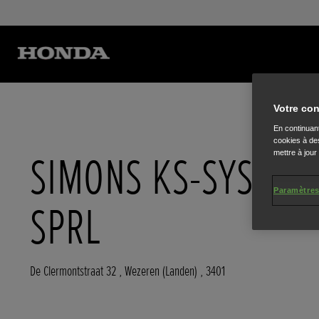
Votre con
En continuant
cookies à des
SIMONS KS-SYSTEM
mettre à jour
Paramètres
SPRL
De Clermontstraat 32
,
Wezeren (Landen)
,
3401