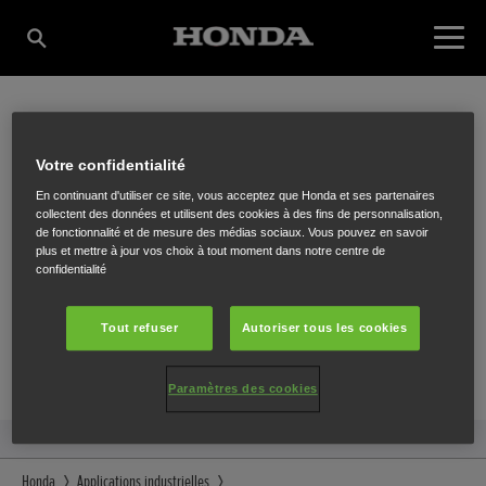
FOQUE BVBA
Votre confidentialité
En continuant d'utiliser ce site, vous acceptez que Honda et ses partenaires
collectent des données et utilisent des cookies à des fins de personnalisation,
de fonctionnalité et de mesure des médias sociaux. Vous pouvez en savoir
Mechelsestwg 297 A
,
Kontich
,
2550
plus et mettre à jour vos choix à tout moment dans notre centre de
confidentialité
Tout refuser
Autoriser tous les cookies
ITINÉRAIRE
Paramètres des cookies
SITE INTERNET
Honda
Applications industrielles