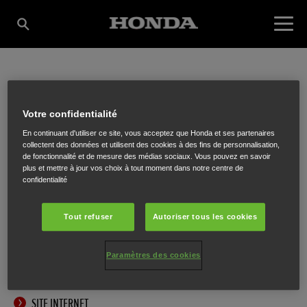
KUMETCO PARK- EN
Votre confidentialité
En continuant d'utiliser ce site, vous acceptez que Honda et ses partenaires
TUINMACHINES
collectent des données et utilisent des cookies à des fins de personnalisation,
de fonctionnalité et de mesure des médias sociaux. Vous pouvez en savoir
plus et mettre à jour vos choix à tout moment dans notre centre de
confidentialité
Brusselsesteenweg 127
,
Melle
,
9090
Tout refuser
Autoriser tous les cookies
Paramètres des cookies
ITINÉRAIRE
SITE INTERNET