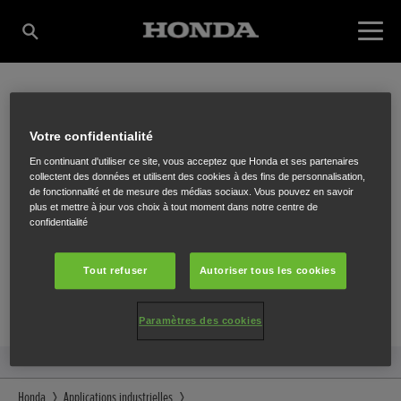
DE TUINVRIEND NV
Votre confidentialité
En continuant d'utiliser ce site, vous acceptez que Honda et ses partenaires
collectent des données et utilisent des cookies à des fins de personnalisation,
de fonctionnalité et de mesure des médias sociaux. Vous pouvez en savoir
Steenweg 171
,
HERK DE STAD
,
3540
plus et mettre à jour vos choix à tout moment dans notre centre de
confidentialité
Tout refuser
Autoriser tous les cookies
ITINÉRAIRE
Paramètres des cookies
SITE INTERNET
Honda
Applications industrielles