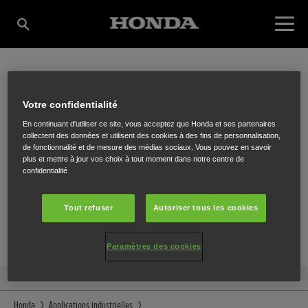
AB GARDEN
Votre confidentialité
En continuant d'utiliser ce site, vous acceptez que Honda et ses partenaires
collectent des données et utilisent des cookies à des fins de personnalisation,
de fonctionnalité et de mesure des médias sociaux. Vous pouvez en savoir
Rue des artisans, 7A
,
Tintigny
,
6730
plus et mettre à jour vos choix à tout moment dans notre centre de
confidentialité
Tout refuser
Autoriser tous les cookies
ITINÉRAIRE
Paramètres des cookies
SITE INTERNET
Honda
Applications industrielles