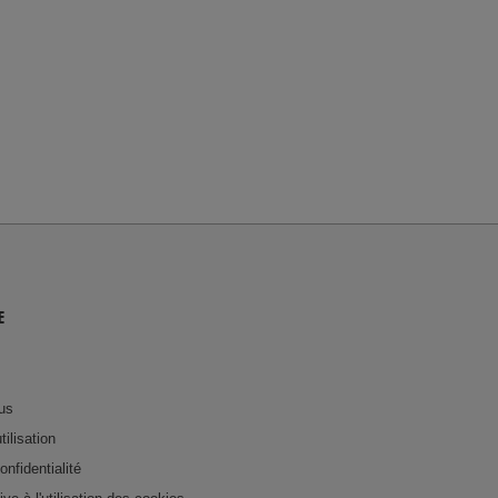
E
us
tilisation
onfidentialité