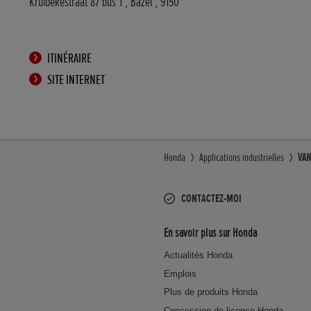
Kruibekestraat 87 bus 1
,
Bazel
,
9150
ITINÉRAIRE
SITE INTERNET
Honda
Applications industrielles
VAN
CONTACTEZ-MOI
En savoir plus sur Honda
Actualités Honda
Emplois
Plus de produits Honda
Concession de licence Honda