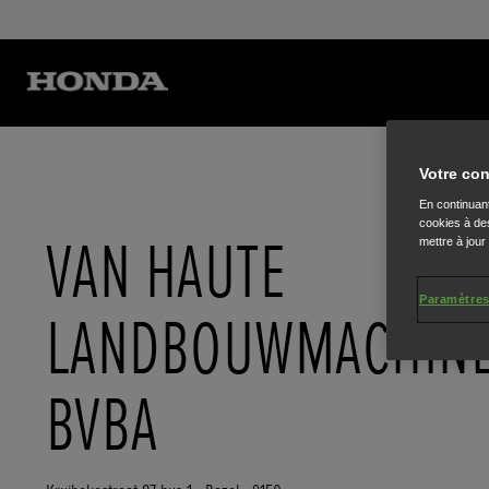
Votre con
En continuant
cookies à des
VAN HAUTE
mettre à jour
Paramètres
LANDBOUWMACHIN
BVBA