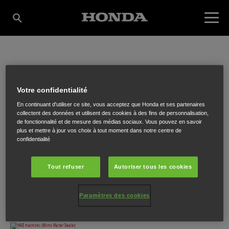
NGE MACHINES
Votre confidentialité
(MIIMO MASTER
En continuant d'utiliser ce site, vous acceptez que Honda et ses partenaires
collectent des données et utilisent des cookies à des fins de personnalisation,
de fonctionnalité et de mesure des médias sociaux. Vous pouvez en savoir
plus et mettre à jour vos choix à tout moment dans notre centre de
DEALER)
confidentialité
Tout refuser
Autoriser tous les cookies
Avenue Lavoisier 21
,
Wavre
,
1300
Paramètres des cookies