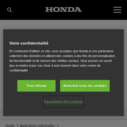
HEUNINCK BVBA
Votre confidentialité
En continuant d'utiliser ce site, vous acceptez que Honda et ses partenaires
collectent des données et utilisent des cookies à des fins de personnalisation,
de fonctionnalité et de mesure des médias sociaux. Vous pouvez en savoir
Vriesenrot (Hoogveld) 28
,
Dendermonde
,
9200
plus et mettre à jour vos choix à tout moment dans notre centre de
confidentialité
Tout refuser
Autoriser tous les cookies
ITINÉRAIRE
Paramètres des cookies
SITE INTERNET
Honda
Applications industrielles