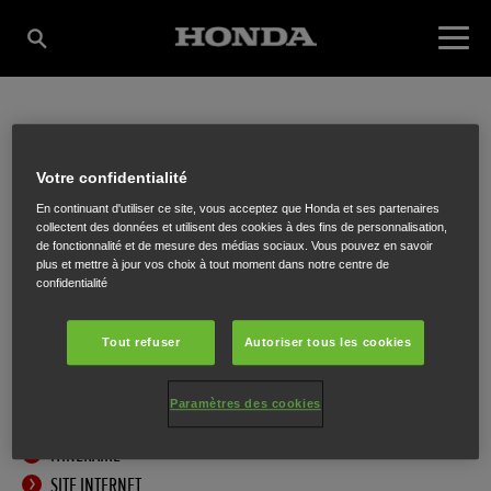
VAN GUCHT
Votre confidentialité
En continuant d'utiliser ce site, vous acceptez que Honda et ses partenaires
TUINCENTER
collectent des données et utilisent des cookies à des fins de personnalisation,
de fonctionnalité et de mesure des médias sociaux. Vous pouvez en savoir
plus et mettre à jour vos choix à tout moment dans notre centre de
confidentialité
Pieter Corneliskaai 13
,
Aalst
,
9300
Tout refuser
Autoriser tous les cookies
Paramètres des cookies
ITINÉRAIRE
SITE INTERNET