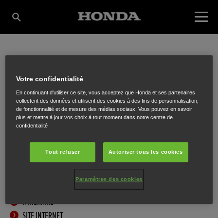
LA MAISON DU
Votre confidentialité
En continuant d'utiliser ce site, vous acceptez que Honda et ses partenaires
MOTEUR
collectent des données et utilisent des cookies à des fins de personnalisation,
de fonctionnalité et de mesure des médias sociaux. Vous pouvez en savoir
plus et mettre à jour vos choix à tout moment dans notre centre de
confidentialité
Avenue de l’Indépendance 43-49
,
Wandre
,
4020
Tout refuser
Autoriser tous les cookies
Paramètres des cookies
ITINÉRAIRE
SITE INTERNET