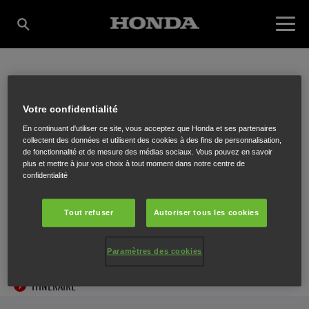
BVS MACHINE
Votre confidentialité
En continuant d'utiliser ce site, vous acceptez que Honda et ses partenaires
HORTICOLE
collectent des données et utilisent des cookies à des fins de personnalisation,
de fonctionnalité et de mesure des médias sociaux. Vous pouvez en savoir
plus et mettre à jour vos choix à tout moment dans notre centre de
confidentialité
Chaussée de Tervuren 57
,
Waterloo
,
1410
Tout refuser
Autoriser tous les cookies
Paramètres des cookies
ITINÉRAIRE