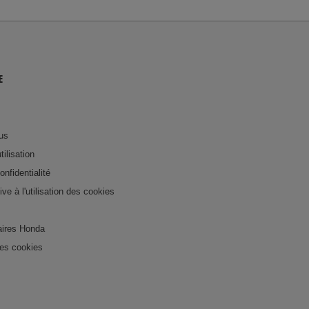
E
us
tilisation
onfidentialité
tive à l'utilisation des cookies
ires Honda
es cookies