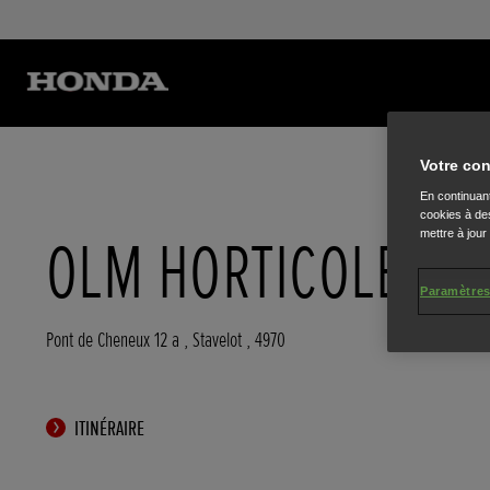
Votre con
En continuant
cookies à des
mettre à jour
OLM HORTICOLE
Paramètres
Pont de Cheneux 12 a
,
Stavelot
,
4970
ITINÉRAIRE