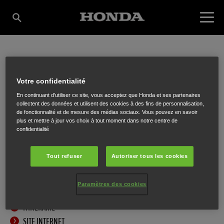
AUTO-ELECTRO
Votre confidentialité
En continuant d'utiliser ce site, vous acceptez que Honda et ses partenaires
LAPORTE
collectent des données et utilisent des cookies à des fins de personnalisation,
de fonctionnalité et de mesure des médias sociaux. Vous pouvez en savoir
plus et mettre à jour vos choix à tout moment dans notre centre de
confidentialité
Hasseltsesteenweg 171
,
Melveren (Sint-Truiden)
,
3800
Tout refuser
Autoriser tous les cookies
Paramètres des cookies
ITINÉRAIRE
SITE INTERNET