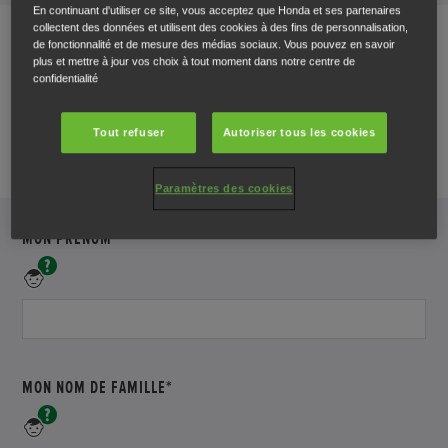
En continuant d'utiliser ce site, vous acceptez que Honda et ses partenaires
collectent des données et utilisent des cookies à des fins de personnalisation,
de fonctionnalité et de mesure des médias sociaux. Vous pouvez en savoir
plus et mettre à jour vos choix à tout moment dans notre centre de
confidentialité
Vos coordonnées
Tout refuser
Autoriser tous les cookies
Veuillez saisir les champs indiqués
Paramètres des cookies
MON PRÉNOM*
*
Veuillez
saisir
votre
prénom
CHAMPS
MON NOM DE FAMILLE*
OBLIGATOIRE
Veuillez
sair