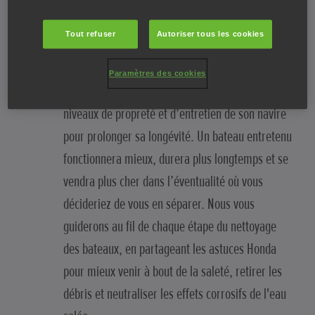
BATEAU
Tout refuser
Autoriser tous les cookies
Rien ne vaut le plaisir de manœuvrer habilement
un bateau étincelant dans des eaux tout aussi
Paramètres des cookies
scintillantes. Il est important de maintenir les
niveaux de propreté et d’entretien de son navire
pour prolonger sa longévité. Un bateau entretenu
fonctionnera mieux, durera plus longtemps et se
vendra plus cher dans l’éventualité où vous
décideriez de vous en séparer. Nous vous
guiderons au fil de chaque étape du nettoyage
des bateaux, en partageant les astuces Honda
pour mieux venir à bout de la saleté, retirer les
débris et neutraliser les effets corrosifs de l'eau