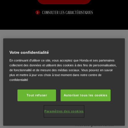
CONSULTER LES CARACTÉRISTIQUES
Affrontez tout ce que la nature vous
Votre confidentialité
réserve
En continuant d'utiliser ce site, vous acceptez que Honda et ses partenaires
collectent des données et utilisent des cookies à des fins de personnalisation,
de fonctionnalité et de mesure des médias sociaux. Vous pouvez en savoir
De l'exploration côtière à la pêche en eau libre, le Honwave vous assure de
plus et mettre à jour vos choix à tout moment dans notre centre de
flotter en douceur jusqu'à votre destination.
confidentialité
Tout refuser
Autoriser tous les cookies
Paramètres des cookies
L'attente peut être
Choix, choix, choix
dégonflante
Avec une grande variété