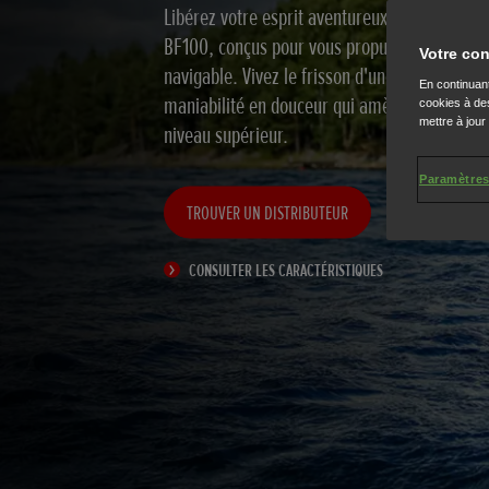
Libérez votre esprit aventureux avec les mot
BF100, conçus pour vous propulser sur n'impo
Votre con
navigable. Vivez le frisson d'une vitesse incr
En continuant
maniabilité en douceur qui amèneront vos e
cookies à des
mettre à jour
niveau supérieur.
Paramètres
TROUVER UN DISTRIBUTEUR
CONSULTER LES CARACTÉRISTIQUES