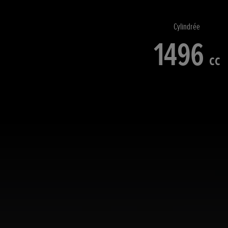
Cylindrée
1496
cc