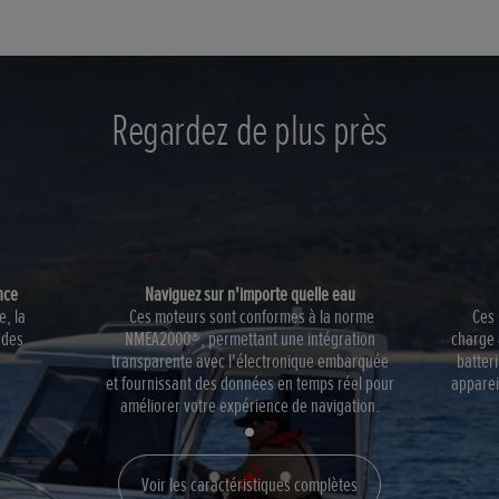
Regardez de plus près
ance
Naviguez sur n'importe quelle eau
, la
Ces moteurs sont conformes à la norme
Ces 
 des
NMEA2000®, permettant une intégration
charge 
transparente avec l'électronique embarquée
batter
et fournissant des données en temps réel pour
apparei
améliorer votre expérience de navigation.
Voir les caractéristiques complètes