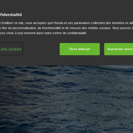
eurs hors-bord BF80-
rte quelle voie
fidentialité
oyable et d'une
 d'utiliser ce site, vous acceptez que Honda et ses partenaires collectent des données et util
scapades en bateau au
 fins de personnalisation, de fonctionnalité et de mesure des médias sociaux. Vous pouvez e
 vos choix à tout moment dans notre centre de confidentialité
 des cookies
Tout refuser
Autoriser tous