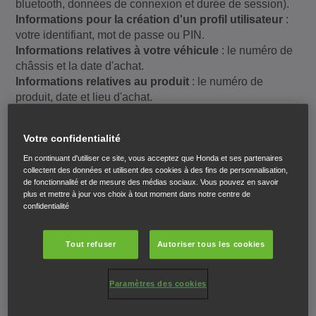
bluetooth, données de connexion et durée de session).
Informations pour la création d'un profil utilisateur
:
votre identifiant, mot de passe ou PIN.
Informations relatives à votre véhicule
: le numéro de
châssis et la date d'achat.
Informations relatives au produit
: le numéro de
produit, date et lieu d'achat.
Informations financières
: votre numéro de compte
bancaire et vos données de paiement.
Votre confidentialité
Toute autre information que vous nous soumettez
:
signatures, photos, avis, données de localisation et toute
En continuant d'utiliser ce site, vous acceptez que Honda et ses partenaires
collectent des données et utilisent des cookies à des fins de personnalisation,
autre information que vous fournirez.
de fonctionnalité et de mesure des médias sociaux. Vous pouvez en savoir
Pourquoi nous collectons, utilisons et stockons
plus et mettre à jour vos choix à tout moment dans notre centre de
confidentialité
ces données personnelles
Nous collectons, utilisons et stockons vos données
Tout refuser
Autoriser tous les cookies
personnelles pour les raisons énoncées ci-dessous.
Paramètres des cookies
Si nécessaire pour les intérêts légitimes de Honda,
tels qu'énumérés ci-dessous, et si vos droits en