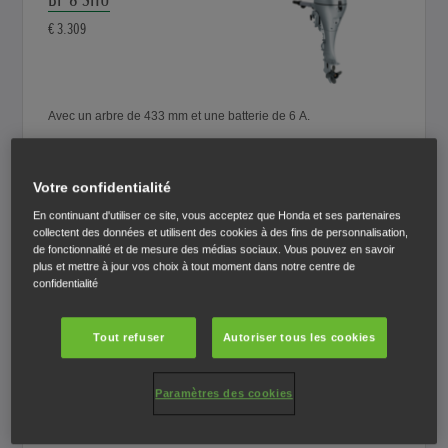
€ 3.309
Avec un arbre de 433 mm et une batterie de 6 A.
Comparer
Votre confidentialité
En continuant d'utiliser ce site, vous acceptez que Honda et ses partenaires
BF 8 LHU
collectent des données et utilisent des cookies à des fins de personnalisation,
de fonctionnalité et de mesure des médias sociaux. Vous pouvez en savoir
€ 3.309
plus et mettre à jour vos choix à tout moment dans notre centre de
confidentialité
Tout refuser
Autoriser tous les cookies
Avec un arbre de 563 mm et une batterie de 6 A.
Paramètres des cookies
Comparer