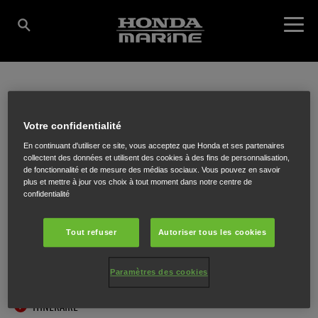
DEMEDTS MARINE
Votre confidentialité
En continuant d'utiliser ce site, vous acceptez que Honda et ses partenaires
BVBA
collectent des données et utilisent des cookies à des fins de personnalisation,
de fonctionnalité et de mesure des médias sociaux. Vous pouvez en savoir
plus et mettre à jour vos choix à tout moment dans notre centre de
confidentialité
Emiel Clausstraat 59 P2
,
St.-Eloois-Vijve
,
8793
Tout refuser
Autoriser tous les cookies
Paramètres des cookies
ITINÉRAIRE