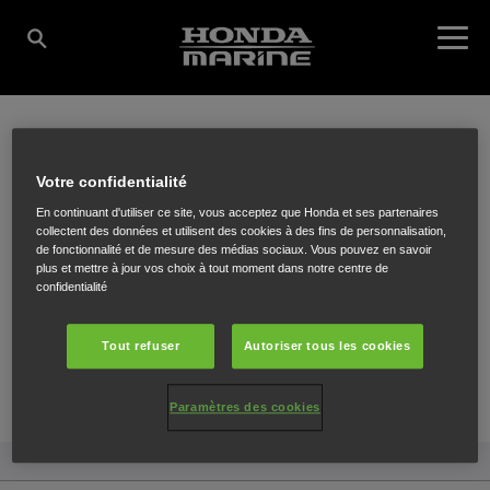
DIERCKX THEO BVBA
Votre confidentialité
En continuant d'utiliser ce site, vous acceptez que Honda et ses partenaires
collectent des données et utilisent des cookies à des fins de personnalisation,
de fonctionnalité et de mesure des médias sociaux. Vous pouvez en savoir
Owenslei 1
,
Mol
,
2400
plus et mettre à jour vos choix à tout moment dans notre centre de
confidentialité
Tout refuser
Autoriser tous les cookies
ITINÉRAIRE
Paramètres des cookies
SITE INTERNET