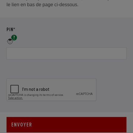
le lien en bas de page ci-dessous.
REQUIS
PIN*
Un
numéro
NIP
unique
pour
votre
produit
-
exemple
HAMF-
1000001
ENVOYER