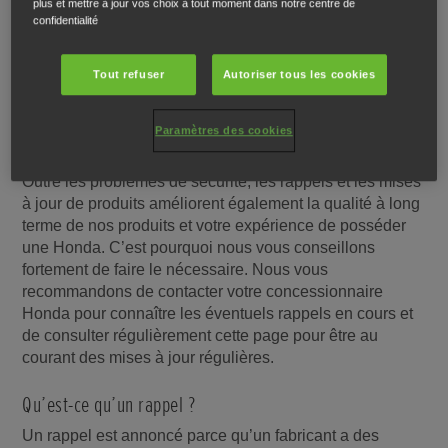
plus et mettre à jour vos choix à tout moment dans notre centre de
confidentialité
Tout refuser
Autoriser tous les cookies
TROUVER VOTRE CONCESSIONNAIRE HONDA LOCAL
Paramètres des cookies
Rappels et mises à jour
Outre les problèmes de sécurité, les rappels et les mises
à jour de produits améliorent également la qualité à long
terme de nos produits et votre expérience de posséder
une Honda. C’est pourquoi nous vous conseillons
fortement de faire le nécessaire. Nous vous
recommandons de contacter votre concessionnaire
Honda pour connaître les éventuels rappels en cours et
de consulter régulièrement cette page pour être au
courant des mises à jour régulières.
Qu’est-ce qu’un rappel ?
Un rappel est annoncé parce qu’un fabricant a des