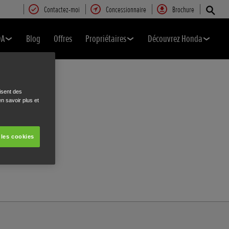
Contactez-moi
Concessionnaire
Brochure
DA
Blog
Offres
Propriétaires
Découvrez Honda
isent des
n savoir plus et
 les cookies