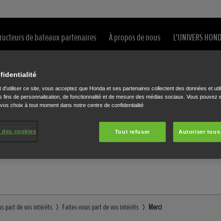
ructeurs de bateaux partenaires
À propos de nous
L'UNIVERS HON
fidentialité
 d'utiliser ce site, vous acceptez que Honda et ses partenaires collectent des données et util
 fins de personnalisation, de fonctionnalité et de mesure des médias sociaux. Vous pouvez e
 vos choix à tout moment dans notre centre de confidentialité
erons rapidement.
 des cookies
Tout refuser
Autoriser tous
s part de vos intérêts
Faites-nous part de vos intérêts
Merci