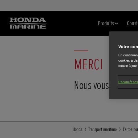
Produits
Const
Votre con
En continuant
MERCI
cookies à des
mettre à jour
Nous vous contact
Paramètres
Honda
Transport maritime
Faites-nou