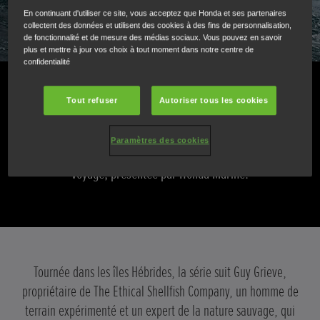
En continuant d'utiliser ce site, vous acceptez que Honda et ses partenaires
collectent des données et utilisent des cookies à des fins de personnalisation,
de fonctionnalité et de mesure des médias sociaux. Vous pouvez en savoir
plus et mettre à jour vos choix à tout moment dans notre centre de
confidentialité
Le Voyage
Tout refuser
Autoriser tous les cookies
Suivez Guy Grieve dans son exploration des communautés
Paramètres des cookies
des îles Hébrides dans le cadre de notre nouvelle série, Le
voyage, présentée par Honda Marine.
Tournée dans les îles Hébrides, la série suit Guy Grieve,
propriétaire de The Ethical Shellfish Company, un homme de
terrain expérimenté et un expert de la nature sauvage, qui