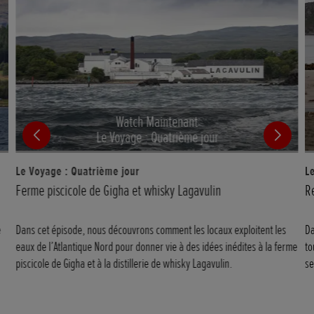
Watch Maintenant
Le Voyage : Quatrième jour
Le Voyage : Quatrième jour
L
Ferme piscicole de Gigha et whisky Lagavulin
R
e
Dans cet épisode, nous découvrons comment les locaux exploitent les
Da
eaux de l’Atlantique Nord pour donner vie à des idées inédites à la ferme
to
piscicole de Gigha et à la distillerie de whisky Lagavulin.
se