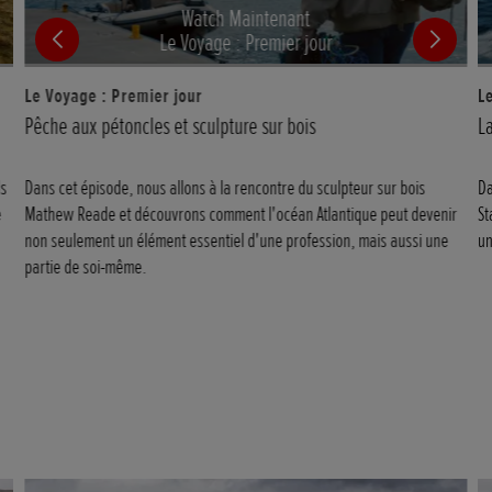
Watch Maintenant
Le Voyage : Premier jour
Le Voyage : Premier jour
L
Pêche aux pétoncles et sculpture sur bois
La
ls
Dans cet épisode, nous allons à la rencontre du sculpteur sur bois
Da
e
Mathew Reade et découvrons comment l'océan Atlantique peut devenir
St
non seulement un élément essentiel d'une profession, mais aussi une
un
partie de soi-même.​