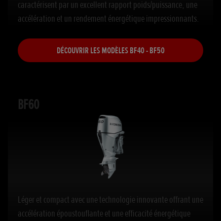
caractérisent par un excellent rapport poids/puissance, une
accélération et un rendement énergétique impressionnants.
DÉCOUVRIR LES MODÈLES BF40 - BF50
BF60
Léger et compact avec une technologie innovante offrant une
accélération époustouflante et une efficacité énergétique