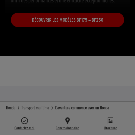
offrir des performances et une efficacité exceptionnelles.
DÉCOUVRIR LES MODÈLES BF175 – BF250
Honda
Transport maritime
L’aventure commence avec un Honda
Contactez-moi
Concessionnaire
Brochure