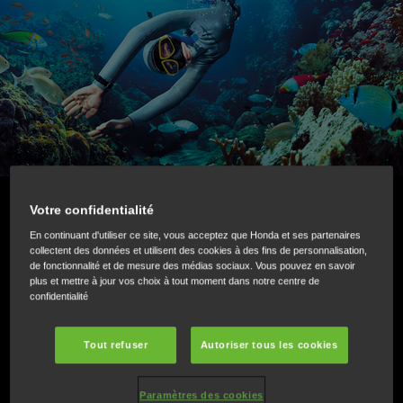
Votre confidentialité
PERFORMANCES FIABLES
En continuant d'utiliser ce site, vous acceptez que Honda et ses partenaires
collectent des données et utilisent des cookies à des fins de personnalisation,
L’AVENTURE COMMENCE AVEC UN
de fonctionnalité et de mesure des médias sociaux. Vous pouvez en savoir
plus et mettre à jour vos choix à tout moment dans notre centre de
HONDA
confidentialité
Tout refuser
Autoriser tous les cookies
Que vous ayez un petit bateau gonflable ou un bateau plus
grand, les moteurs 4 cylindres de Honda offrent le parfait
Paramètres des cookies