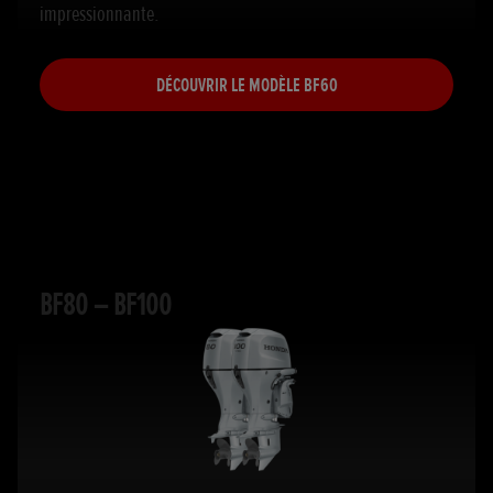
impressionnante.
DÉCOUVRIR LE MODÈLE BF60
BF80 – BF100