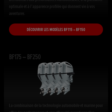
optimale et à l’apparence profilée qui donnent vie à vos
aventures.
DÉCOUVRIR LES MODÈLES BF115 – BF150
BF175 – BF250
La combinaison de la technologie automobile et marine pour