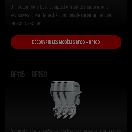
Un moteur hors-bord compact offrant des innovations
exclusives, davantage d'économies de carburant et une
puissance accrue.
DÉCOUVRIR LES MODÈLES BF80 – BF100
BF115 – BF150
Des moteurs aux performances harmonieuses, à la puissance