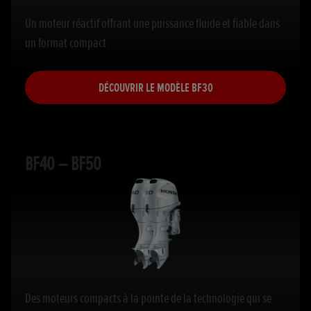
Un moteur réactif offrant une puissance fluide et fiable dans
un format compact.
DÉCOUVRIR LE MODÈLE BF30
BF40 – BF50
Des moteurs compacts à la pointe de la technologie qui se