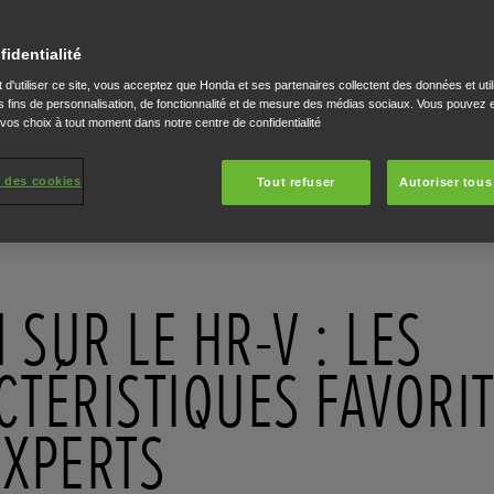
fidentialité
 d'utiliser ce site, vous acceptez que Honda et ses partenaires collectent des données et util
 fins de personnalisation, de fonctionnalité et de mesure des médias sociaux. Vous pouvez e
 vos choix à tout moment dans notre centre de confidentialité
 des cookies
Tout refuser
Autoriser tous
 SUR LE HR-V : LES
CTÉRISTIQUES FAVORI
EXPERTS