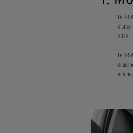
Le HR-V
d'attei
2022.
Le HR-V
deux mo
automat