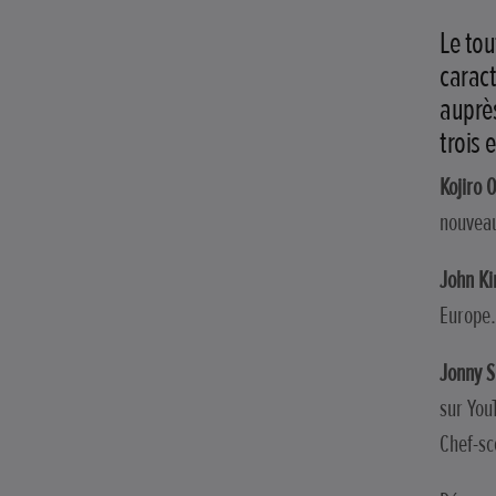
Le tou
caract
auprès
trois 
Kojiro 
nouvea
John Ki
Europe.
Jonny 
sur You
Chef-sc