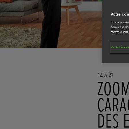
Votre con
En continuant
cookies à des
mettre à jour
Paramètres
12.07.21
ZOOM
CARA
DES 