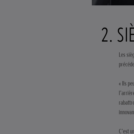
2. S
Les siè
précéde
« Ils p
l’arriè
rabattr
innovan
C’est u