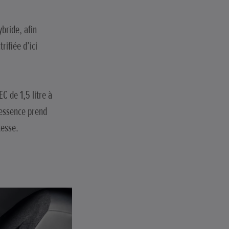
bride, afin
ifiée d’ici
C de 1,5 litre à
 essence prend
tesse.