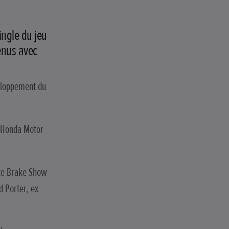
ingle du jeu
enus avec
veloppement du
z Honda Motor
ate Brake Show
d Porter, ex