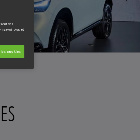
isent des
n savoir plus et
 les cookies
TES