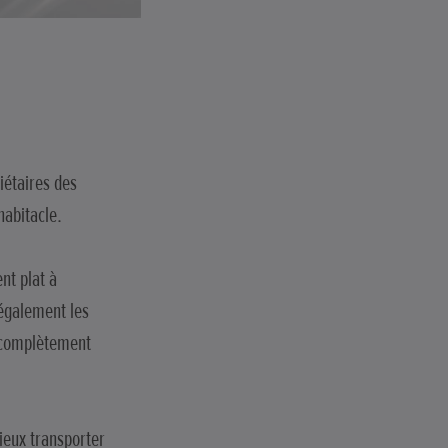
iétaires des
habitacle.
nt plat à
 également les
e complètement
mieux transporter