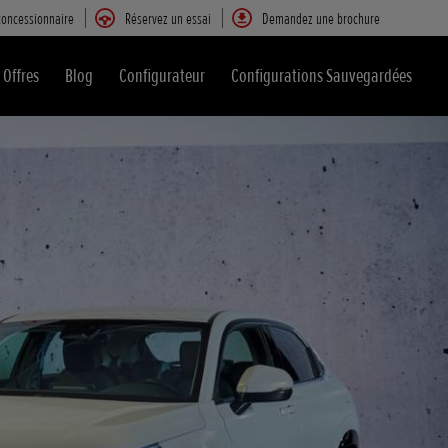
concessionnaire
Réservez un essai
Demandez une brochure
Offres
Blog
Configurateur
Configurations Sauvegardées