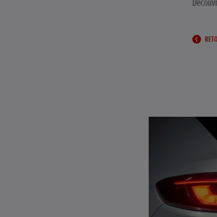
Découvr
RET