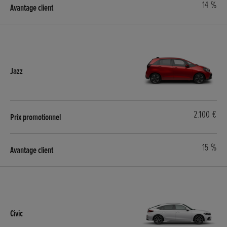
14 %
2.100 €
15 %