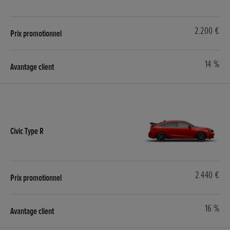
2.200 €
14 %
2.440 €
16 %