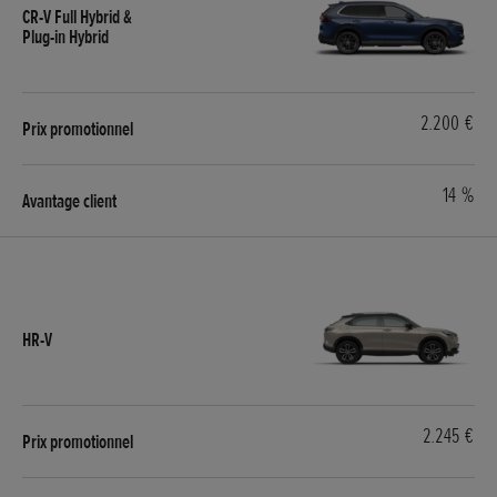
2.200 €
14 %
2.245 €