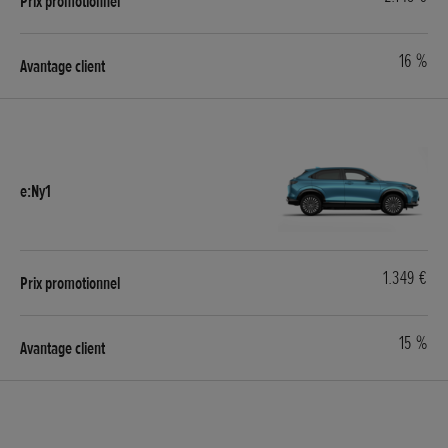
16 %
1.349 €
15 %