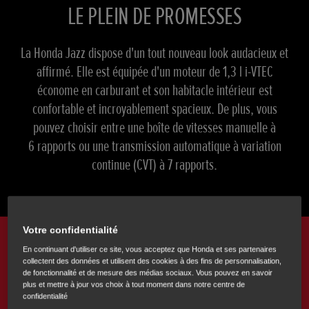
LE PLEIN DE PROMESSES
La Honda Jazz dispose d'un tout nouveau look audacieux et
affirmé. Elle est équipée d'un moteur de 1,3 l i-VTEC
économe en carburant et son habitacle intérieur est
confortable et incroyablement spacieux. De plus, vous
pouvez choisir entre une boîte de vitesses manuelle à
6 rapports ou une transmission automatique à variation
continue (CVT) à 7 rapports.
Faites
défiler
Votre confidentialité
En continuant d'utiliser ce site, vous acceptez que Honda et ses partenaires
collectent des données et utilisent des cookies à des fins de personnalisation,
de fonctionnalité et de mesure des médias sociaux. Vous pouvez en savoir
plus et mettre à jour vos choix à tout moment dans notre centre de
confidentialité