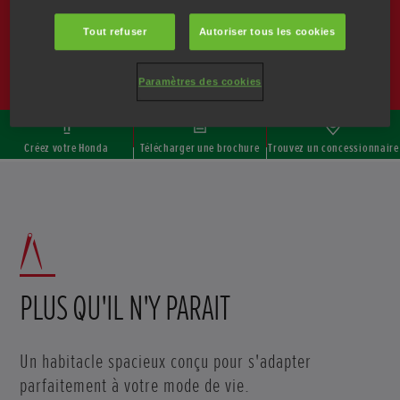
Éclat de Jazz
Tout refuser
Autoriser tous les cookies
Examinez la nouvelle Honda Jazz sous toutes les coutures.
Paramètres des cookies
Créez votre Honda
Télécharger une brochure
Trouvez un concessionnaire
PLUS QU'IL N'Y PARAIT
Un habitacle spacieux conçu pour s'adapter
parfaitement à votre mode de vie.