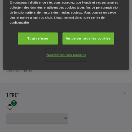
En continuant d'utiliser ce site, vous acceptez que Honda et ses partenaires
collectent des données et utilisent des cookies à des fins de personnalisation,
de fonctionnalité et de mesure des médias sociaux. Vous pouvez en savoir
plus et mettre à jour vos choix à tout moment dans notre centre de
confidentialité
Tout refuser
Autoriser tous les cookies
Vos coordonnées
Paramètres des cookies
Veuillez nous en dire un peu plus sur vous et sur ce que
voulez savoir.
TITRE*
*
Veuillez
saisir
votre
titre