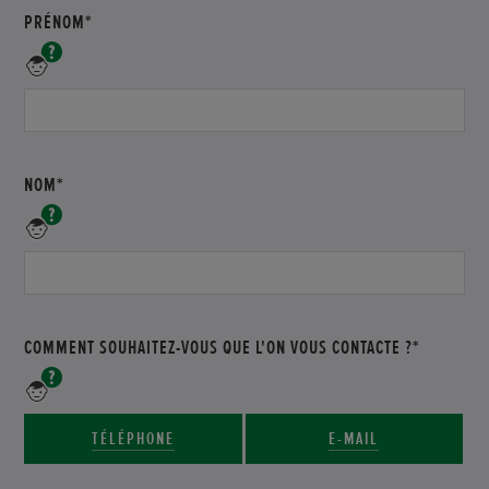
PRÉNOM*
Veuillez
saisir
votre
prénom
NOM*
Veuillez
saisir
votre
nom
COMMENT SOUHAITEZ-VOUS QUE L'ON VOUS CONTACTE ?*
Veuillez
indiquer
le
TÉLÉPHONE
E-MAIL
mode
de