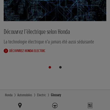
Honda e
D
En savoir plus sur notre toute nouvelle voiture électrique
La
EXPLOREZ LA HONDA E
Honda
Automobiles
Electric
Glossary