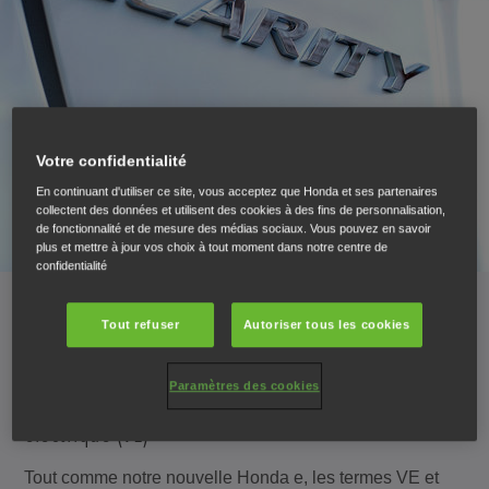
Votre confidentialité
En continuant d'utiliser ce site, vous acceptez que Honda et ses partenaires
collectent des données et utilisent des cookies à des fins de personnalisation,
de fonctionnalité et de mesure des médias sociaux. Vous pouvez en savoir
plus et mettre à jour vos choix à tout moment dans notre centre de
confidentialité
Types de véhicules
Tout refuser
Autoriser tous les cookies
Paramètres des cookies
Véhicule électrique à batterie (VEB) et véhicule
électrique (VE)
Tout comme notre nouvelle Honda e, les termes VE et