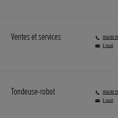
Ventes et services
056/40.1
E-mail
Tondeuse-robot
056/40.1
E-mail