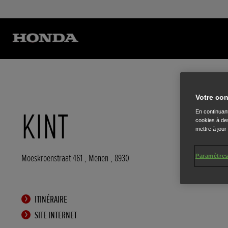
Votre con
KINT
En continuant
cookies à des
mettre à jour
Moeskroenstraat 461
,
Menen
,
8930
Paramètres
ITINÉRAIRE
SITE INTERNET