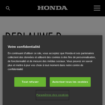
DEBLAUWE P.
Votre confidentialité
TUINMACHINES BVBA
En continuant d'utiliser ce site, vous acceptez que Honda et ses partenaires
collectent des données et utilisent des cookies à des fins de personnalisation,
de fonctionnalité et de mesure des médias sociaux. Vous pouvez en savoir
plus et mettre à jour vos choix à tout moment dans notre centre de
Kortrijkseweg 204
,
Beveren-Leie
,
8791
confidentialité
Tout refuser
Autoriser tous les cookies
Paramètres des cookies
ITINÉRAIRE
SITE INTERNET