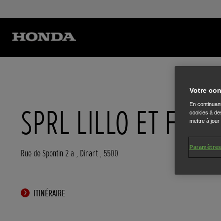
Votre con
En continuant
SPRL LILLO ET FILS
cookies à des
mettre à jour
Paramètres
Rue de Spontin 2 a
,
Dinant
,
5500
ITINÉRAIRE