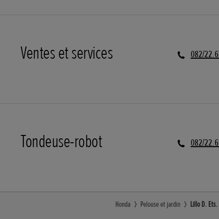
Ventes et services
082/22.6
Tondeuse-robot
082/22.6
Honda
Pelouse et jardin
Lillo D. Et