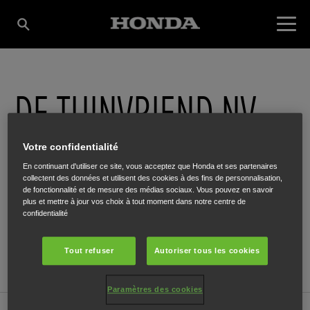
DE TUINVRIEND NV
Votre confidentialité
Steenweg 171
,
HERK DE STAD
,
3540
En continuant d'utiliser ce site, vous acceptez que Honda et ses partenaires
collectent des données et utilisent des cookies à des fins de personnalisation,
de fonctionnalité et de mesure des médias sociaux. Vous pouvez en savoir
plus et mettre à jour vos choix à tout moment dans notre centre de
confidentialité
ITINÉRAIRE
Tout refuser
Autoriser tous les cookies
SITE INTERNET
Paramètres des cookies