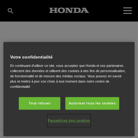
HATOMEC
Votre confidentialité
En continuant d'utiliser ce site, vous acceptez que Honda et ses partenaires
Craenenbroekstraat 44
,
Glabbeek
,
3380
collectent des données et utilisent des cookies à des fins de personnalisation,
de fonctionnalité et de mesure des médias sociaux. Vous pouvez en savoir
plus et mettre à jour vos choix à tout moment dans notre centre de
confidentialité
Tout refuser
Autoriser tous les cookies
ITINÉRAIRE
SITE INTERNET
Paramètres des cookies