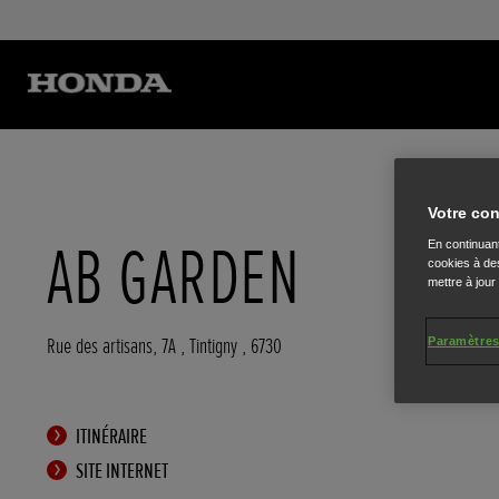
Votre con
AB GARDEN
En continuant
cookies à des
mettre à jour
Rue des artisans, 7A
,
Tintigny
,
6730
Paramètres
ITINÉRAIRE
SITE INTERNET