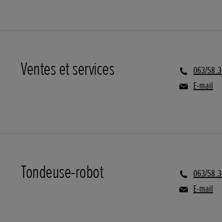
Ventes et services
063/58.3
E-mail
Tondeuse-robot
063/58.3
E-mail