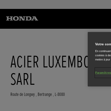
Votre con
En continuant
ACIER LUXEMBOUR
cookies à des
mettre à jour
SARL
Paramètres
Route de Longwy
,
Bertrange
,
L-8080