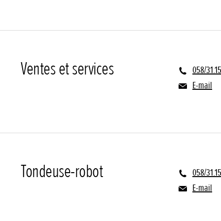
Ventes et services
058/31.1
E-mail
Tondeuse-robot
058/31.1
E-mail