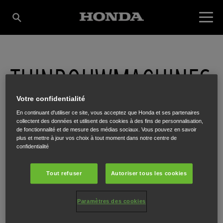
TUINBOUWMACHINES
Votre confidentialité
AV&S (MIIMO MASTER
En continuant d'utiliser ce site, vous acceptez que Honda et ses partenaires
collectent des données et utilisent des cookies à des fins de personnalisation,
de fonctionnalité et de mesure des médias sociaux. Vous pouvez en savoir
DEALER)
plus et mettre à jour vos choix à tout moment dans notre centre de
confidentialité
Tout refuser
Autoriser tous les cookies
Nijvelsesteenweg 373
,
Halle
,
1500
Paramètres des cookies