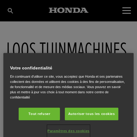
LOOS TUINMACHINES
NV
Votre confidentialité
En continuant d'utiliser ce site, vous acceptez que Honda et ses partenaires
collectent des données et utilisent des cookies à des fins de personnalisation,
de fonctionnalité et de mesure des médias sociaux. Vous pouvez en savoir
Lindedorp 46
,
PEER
,
3990
plus et mettre à jour vos choix à tout moment dans notre centre de
confidentialité
Tout refuser
Autoriser tous les cookies
ITINÉRAIRE
Paramètres des cookies
SITE INTERNET