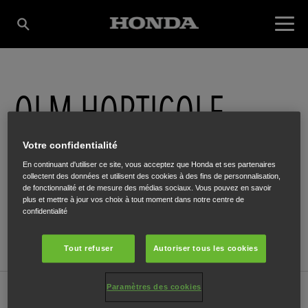
OLM HORTICOLE
Votre confidentialité
Pont de Cheneux 12 a
,
Stavelot
,
4970
En continuant d'utiliser ce site, vous acceptez que Honda et ses partenaires
collectent des données et utilisent des cookies à des fins de personnalisation,
de fonctionnalité et de mesure des médias sociaux. Vous pouvez en savoir
plus et mettre à jour vos choix à tout moment dans notre centre de
confidentialité
ITINÉRAIRE
Tout refuser
Autoriser tous les cookies
Paramètres des cookies
Ventes et services