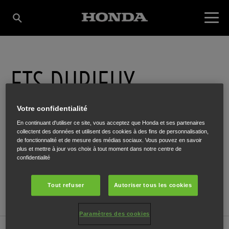
ETS DURIEUX
Votre confidentialité
Rue de Marchienne 20a
,
Leernes
,
6142
En continuant d'utiliser ce site, vous acceptez que Honda et ses partenaires
collectent des données et utilisent des cookies à des fins de personnalisation,
de fonctionnalité et de mesure des médias sociaux. Vous pouvez en savoir
plus et mettre à jour vos choix à tout moment dans notre centre de
confidentialité
ITINÉRAIRE
Tout refuser
Autoriser tous les cookies
SITE INTERNET
Paramètres des cookies