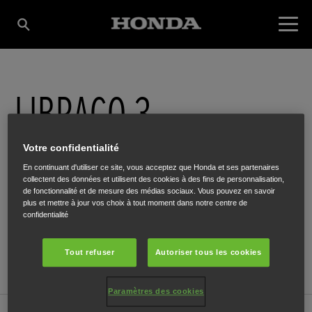
LIBRACO 3
Votre confidentialité
Chaussée de Bruxelles 107
,
Ath
,
7800
En continuant d'utiliser ce site, vous acceptez que Honda et ses partenaires
collectent des données et utilisent des cookies à des fins de personnalisation,
de fonctionnalité et de mesure des médias sociaux. Vous pouvez en savoir
plus et mettre à jour vos choix à tout moment dans notre centre de
confidentialité
ITINÉRAIRE
Tout refuser
Autoriser tous les cookies
SITE INTERNET
Paramètres des cookies