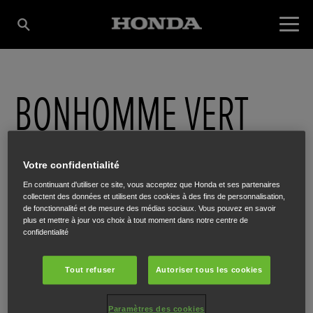
BONHOMME VERT
FEXHE SRL (MIIMO
Votre confidentialité
En continuant d'utiliser ce site, vous acceptez que Honda et ses partenaires
MASTER DEALER)
collectent des données et utilisent des cookies à des fins de personnalisation,
de fonctionnalité et de mesure des médias sociaux. Vous pouvez en savoir
plus et mettre à jour vos choix à tout moment dans notre centre de
confidentialité
Grand Route 478
,
Fexhe-Le-Haut-Clocher
,
4347
Tout refuser
Autoriser tous les cookies
Paramètres des cookies