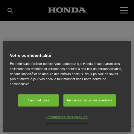
GREEN TECH S.A.R.L
Votre confidentialité
En continuant d'utiliser ce site, vous acceptez que Honda et ses partenaires
Route des Trois Cantons 2
collectent des données et utilisent des cookies à des fins de personnalisation,
de fonctionnalité et de mesure des médias sociaux. Vous pouvez en savoir
plus et mettre à jour vos choix à tout moment dans notre centre de
confidentialité
Tout refuser
Autoriser tous les cookies
ITINÉRAIRE
SITE INTERNET
Paramètres des cookies