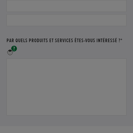
PAR QUELS PRODUITS ET SERVICES ÊTES-VOUS INTÉRESSÉ ?*
Expliquez-
nous
ce
que
vous
souhaitez
savoir