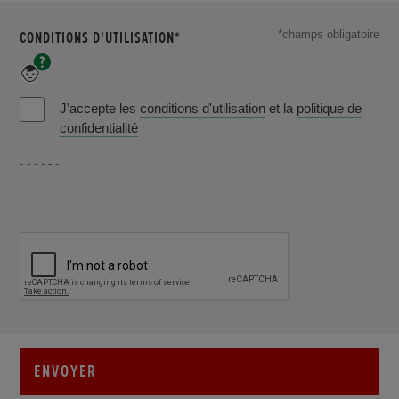
CHAMPS
CONDITIONS D'UTILISATION*
*champs obligatoire
OBLIGATOIRE
Veuillez
confirmer
que
J’accepte les
conditions d'utilisation
et la
politique de
vous
confidentialité
avec
lu
- - - - - -
les
conditions
d'utilisation
ENVOYER