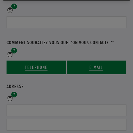
Veuillez
saisir
votre
nom
de
famille
COMMENT SOUHAITEZ-VOUS QUE L'ON VOUS CONTACTE ?*
Veuillez
indiquer
le
TÉLÉPHONE
E-MAIL
mode
de
communication
ADRESSE
souhaité
et
Veuillez
vos
saisir
coordonnées
votre
adresse