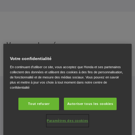
Vos coordonnées
Veuillez nous en dire un peu plus sur vous et sur ce que
Votre confidentialité
voulez savoir.
En continuant d'utiliser ce site, vous acceptez que Honda et ses partenaires
collectent des données et utilisent des cookies à des fins de personnalisation,
de fonctionnalité et de mesure des médias sociaux. Vous pouvez en savoir
plus et mettre à jour vos choix à tout moment dans notre centre de
PRÉNOM*
*
confidentialité
Veuillez
saisir
Tout refuser
Autoriser tous les cookies
votre
prénom
Paramètres des cookies
NOM DE FAMILLE*